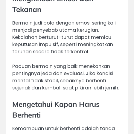
Tekanan
Bermain judi bola dengan emosi sering kali
menjadi penyebab utama kerugian.
Kekalahan berturut-turut dapat memicu
keputusan impulsif, seperti meningkatkan
taruhan secara tidak terkontrol.
Paduan bermain yang baik menekankan
pentingnya jeda dan evaluasi. Jika kondisi
mental tidak stabil, sebaiknya berhenti
sejenak dan kembali saat pikiran lebih jernih.
Mengetahui Kapan Harus
Berhenti
Kemampuan untuk berhenti adalah tanda